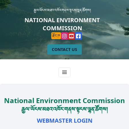
རྒྱལ་ཡོངས་མཐའ་འཁོར་གནས་སྟངས་ལྷན་ཚོགས།
NATIONAL ENVIRONMENT
COMMISSION
རྫོང་ཁ
CONTACT US
National Environment Commission
རྒྱལ་ཡོངས་མཐའ་འཁོར་གནས་སྟངས་ལྷན་ཚོགས།
WEBMASTER LOGIN